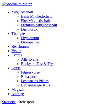
Mitgliedschaft
Basis Mitgliedschaft
Plus Mitgliedschaft
Premium Mitgliedschaft
Diagnostik
Therapie
Physioraum
Osteopathie
Beachraum
Vision
Events
Alle Events
Backyard Test & Try
Kurse
Fitnesskurse
Rehasport
Postnatales Pilates
Babymassage Kurs
Magazin
Anfrage
Startseite
›
Rehasport