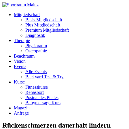
Mitgliedschaft
Basis Mitgliedschaft
Plus Mitgliedschaft
Premium Mitgliedschaft
Diagnostik
Therapie
Physioraum
Osteopathie
Beachraum
Vision
Events
Alle Events
Backyard Test & Try
Kurse
Fitnesskurse
Rehasport
Postnatales Pilates
Babymassage Kurs
Magazin
Anfrage
Rückenschmerzen dauerhaft lindern