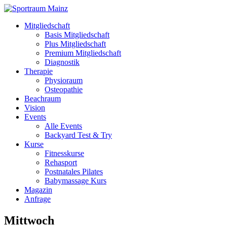
Mitgliedschaft
Basis Mitgliedschaft
Plus Mitgliedschaft
Premium Mitgliedschaft
Diagnostik
Therapie
Physioraum
Osteopathie
Beachraum
Vision
Events
Alle Events
Backyard Test & Try
Kurse
Fitnesskurse
Rehasport
Postnatales Pilates
Babymassage Kurs
Magazin
Anfrage
Mittwoch