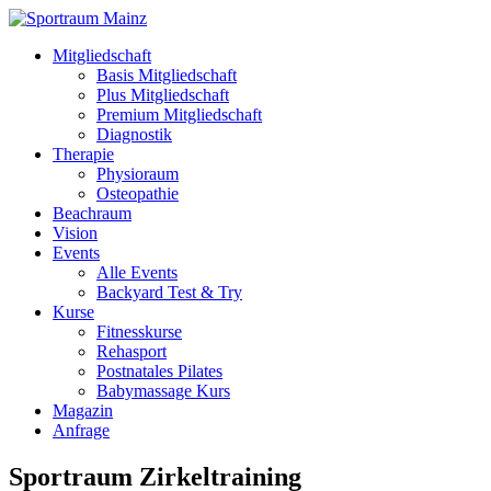
Mitgliedschaft
Basis Mitgliedschaft
Plus Mitgliedschaft
Premium Mitgliedschaft
Diagnostik
Therapie
Physioraum
Osteopathie
Beachraum
Vision
Events
Alle Events
Backyard Test & Try
Kurse
Fitnesskurse
Rehasport
Postnatales Pilates
Babymassage Kurs
Magazin
Anfrage
Sportraum Zirkeltraining