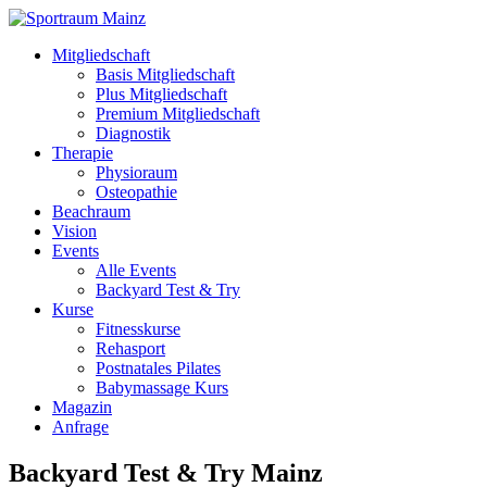
Mitgliedschaft
Basis Mitgliedschaft
Plus Mitgliedschaft
Premium Mitgliedschaft
Diagnostik
Therapie
Physioraum
Osteopathie
Beachraum
Vision
Events
Alle Events
Backyard Test & Try
Kurse
Fitnesskurse
Rehasport
Postnatales Pilates
Babymassage Kurs
Magazin
Anfrage
Backyard Test & Try Mainz