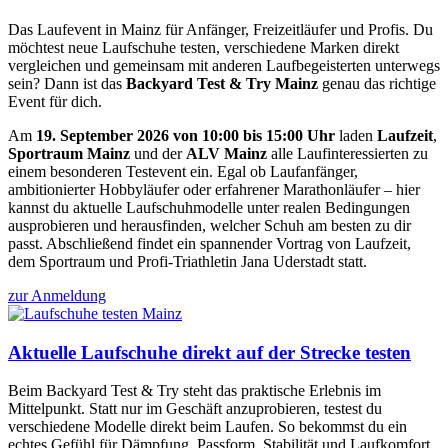
Das Laufevent in Mainz für Anfänger, Freizeitläufer und Profis. Du
möchtest neue Laufschuhe testen, verschiedene Marken direkt
vergleichen und gemeinsam mit anderen Laufbegeisterten unterwegs
sein? Dann ist das
Backyard Test & Try Mainz
genau das richtige
Event für dich.
Am
19. September 2026 von 10:00 bis 15:00 Uhr
laden
Laufzeit
,
Sportraum Mainz
und der
ALV Mainz
alle Laufinteressierten zu
einem besonderen Testevent ein. Egal ob Laufanfänger,
ambitionierter Hobbyläufer oder erfahrener Marathonläufer – hier
kannst du aktuelle Laufschuhmodelle unter realen Bedingungen
ausprobieren und herausfinden, welcher Schuh am besten zu dir
passt. Abschließend findet ein spannender Vortrag von Laufzeit,
dem Sportraum und Profi-Triathletin Jana Uderstadt statt.
zur Anmeldung
Aktuelle Laufschuhe direkt auf der Strecke testen
Beim Backyard Test & Try steht das praktische Erlebnis im
Mittelpunkt. Statt nur im Geschäft anzuprobieren, testest du
verschiedene Modelle direkt beim Laufen. So bekommst du ein
echtes Gefühl für Dämpfung, Passform, Stabilität und Laufkomfort.