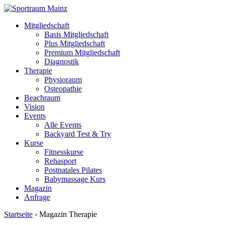
Mitgliedschaft
Basis Mitgliedschaft
Plus Mitgliedschaft
Premium Mitgliedschaft
Diagnostik
Therapie
Physioraum
Osteopathie
Beachraum
Vision
Events
Alle Events
Backyard Test & Try
Kurse
Fitnesskurse
Rehasport
Postnatales Pilates
Babymassage Kurs
Magazin
Anfrage
Startseite
›
Magazin Therapie