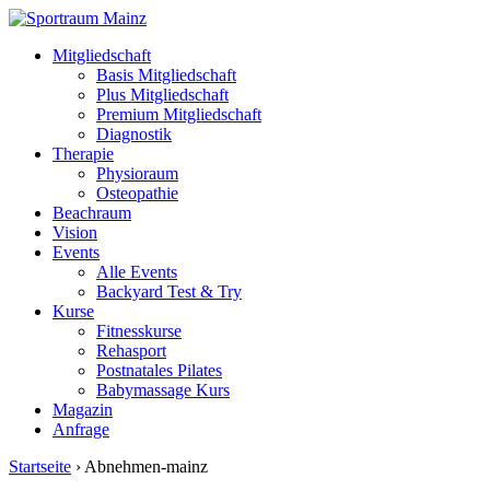
Mitgliedschaft
Basis Mitgliedschaft
Plus Mitgliedschaft
Premium Mitgliedschaft
Diagnostik
Therapie
Physioraum
Osteopathie
Beachraum
Vision
Events
Alle Events
Backyard Test & Try
Kurse
Fitnesskurse
Rehasport
Postnatales Pilates
Babymassage Kurs
Magazin
Anfrage
Startseite
›
Abnehmen-mainz