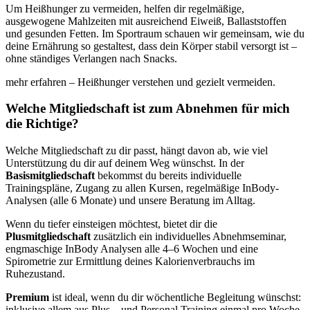
Um Heißhunger zu vermeiden, helfen dir regelmäßige,
ausgewogene Mahlzeiten mit ausreichend Eiweiß, Ballaststoffen
und gesunden Fetten. Im Sportraum schauen wir gemeinsam, wie du
deine Ernährung so gestaltest, dass dein Körper stabil versorgt ist –
ohne ständiges Verlangen nach Snacks.
mehr erfahren – Heißhunger verstehen und gezielt vermeiden.
Welche Mitgliedschaft ist zum Abnehmen für mich
die Richtige?
Welche Mitgliedschaft zu dir passt, hängt davon ab, wie viel
Unterstützung du dir auf deinem Weg wünschst. In der
Basismitgliedschaft
bekommst du bereits individuelle
Trainingspläne, Zugang zu allen Kursen, regelmäßige InBody-
Analysen (alle 6 Monate) und unsere Beratung im Alltag.
Wenn du tiefer einsteigen möchtest, bietet dir die
Plusmitgliedschaft
zusätzlich ein individuelles Abnehmseminar,
engmaschige InBody Analysen alle 4–6 Wochen und eine
Spirometrie zur Ermittlung deines Kalorienverbrauchs im
Ruhezustand.
Premium
ist ideal, wenn du dir wöchentliche Begleitung wünschst:
inklusive allem aus Plus – und Personal Training einmal pro Woche.